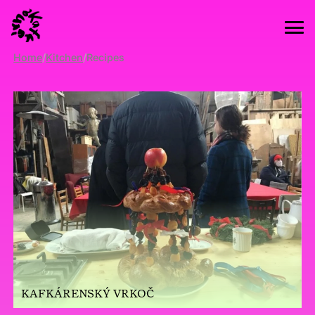
Home
/
Kitchen
/
Recipes
KAFKÁRENSKÝ VRKOČ