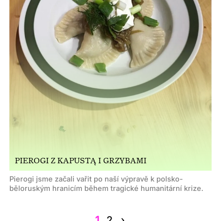
PIEROGI Z KAPUSTĄ I GRZYBAMI
Pierogi jsme začali vařit po naší výpravě k polsko-
běloruským hranicím během tragické humanitární krize.
1
2
›