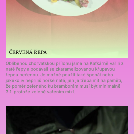
ČERVENÁ ŘEPA
Oblíbenou chorvatskou přílohu jsme na Kafkárně vařili z
natě řepy a podávali se zkaramelizovanou křupavou
řepou pečenou. Je možné použít také špenát nebo
jakékoliv nepříliš hořké natě, jen je třeba mít na paměti,
že poměr zeleného ku bramborám musí být minimálně
3:1, protože zelené vařením mizí.