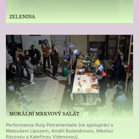
ZELENINA
MORÁLNÍ MRKVOVÝ SALÁT
Performance Ruty Petramentaite (ve spolupráci s
Matoušem Lipusem, Amálií Bulandrovou, Nikolou
Rácovou a Kateřinou Vídenovou).