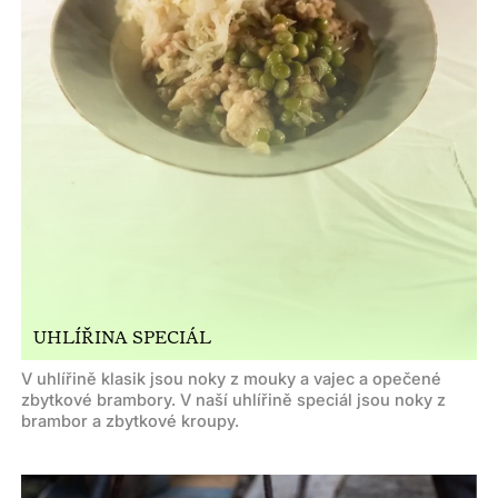
UHLÍŘINA SPECIÁL
V uhlířině klasik jsou noky z mouky a vajec a opečené
zbytkové brambory. V naší uhlířině speciál jsou noky z
brambor a zbytkové kroupy.