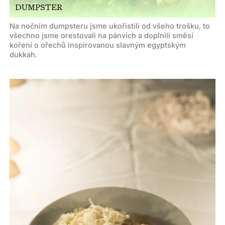
DUMPSTER
Na nočním dumpsteru jsme ukořistili od všeho trošku, to
všechno jsme orestovali na pánvích a doplnili směsí
koření o ořechů inspirovanou slavným egyptským
dukkah.