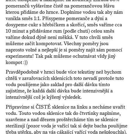
pomerančů vyšťavíme čistě na pomerančovou šťávu
kterou přidáme do hrnce. Doplníme vodou tak aby nám
vznikla směs 1:1. Přisypeme pomeranče a dýni a
dosypeme cukr s hřebíčkem a skořicí, směs vaříme cca
10 minut a přidáváme rum (podle chuti) celou směs
vaříme dokud dýně není měkká. V tuto chvíli směs
můžeme začít kompotovat. Všechny poměry jsou
naprosto volné a nejlepší je si poměry najít sám pomocí
experimentu! Tak pak můžeme ochutnávat vždy jiný
kompot :))
Pravděpodobně v hrnci bude více tekutiny než bychom
chtěli v zavařovacích sklenicích toto nevadí protože tuto
vodu použijeme jako zaklad pro další dávku tímto
zajistíme, že každá další dávka bude intenzivnější a
intenzivnější což je kýžený výsledek.
Připravíme si ČISTÉ sklenice na linku a necháme uvařit
vodu. Touto vodou sklenice tak do čtvrtinky naplníme,
uzavřeme a nad dřezem proštěrcháme tím se sklenice
sterilizují (pozor voda je vařící tak si dejte bacha použijme
třeba utěrku, aby na vás cákající vařící voda nešplouchla).