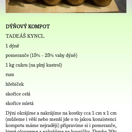
DÝŇOVÝ KOMPOT
TADEÁŠ KYNCL
1 dýně
pomeranče (15% - 25% vahy dýně)
1 kg cukru (na plný kastrol)
rum
hřebíček
skořice celá
skořice mletá
Dýni okrájíme a nakrájíme na kostky cca 1 cm x 1 cm
(můžeme i věší nebo menší jde o to jakou konzistenci
kompotu máme nejraději) připravíme si i pomeranče,
které oloupeme a nakrájíme na kousíčky. Zhruba 30%