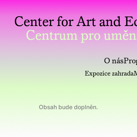
Center for Art and
Centrum pro uměn
O nás
Pro
Expozice zahrada
M
Obsah bude doplněn.