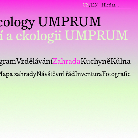
CZ
/
EN
 Ecology UMPRUM
í a ekologii UMPRUM
gram
Vzdělávání
Zahrada
Kuchyně
Kůlna
apa zahrady
Návštěvní řád
Inventura
Fotografie