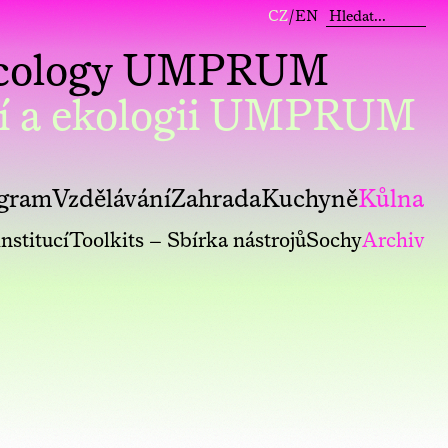
CZ
/
EN
 Ecology UMPRUM
í a ekologii UMPRUM
gram
Vzdělávání
Zahrada
Kuchyně
Kůlna
nstitucí
Toolkits – Sbírka nástrojů
Sochy
Archiv