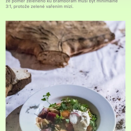
že poměr zeleného ku bramborám musí být minimálně
3:1, protože zelené vařením mizí.