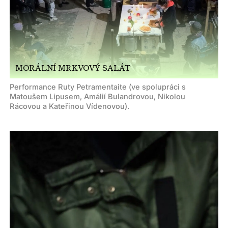
MORÁLNÍ MRKVOVÝ SALÁT
Performance Ruty Petramentaite (ve spolupráci s
Matoušem Lipusem, Amálií Bulandrovou, Nikolou
Rácovou a Kateřinou Vídenovou).