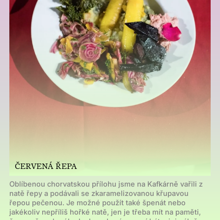
ČERVENÁ ŘEPA
Oblíbenou chorvatskou přílohu jsme na Kafkárně vařili z
natě řepy a podávali se zkaramelizovanou křupavou
řepou pečenou. Je možné použít také špenát nebo
jakékoliv nepříliš hořké natě, jen je třeba mít na paměti,