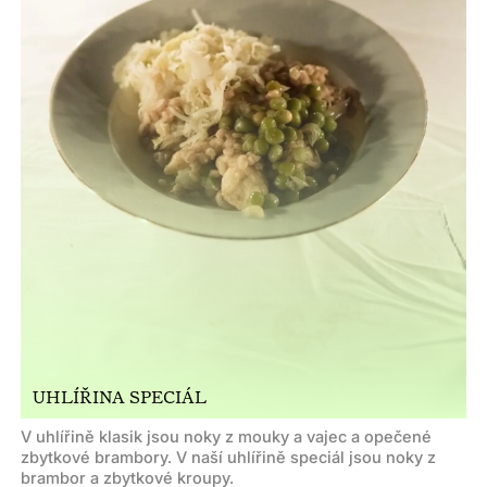
UHLÍŘINA SPECIÁL
V uhlířině klasik jsou noky z mouky a vajec a opečené
zbytkové brambory. V naší uhlířině speciál jsou noky z
brambor a zbytkové kroupy.