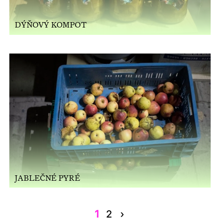
DÝŇOVÝ KOMPOT
JABLEČNÉ PYRÉ
1
2
›