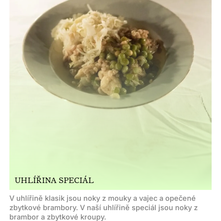
UHLÍŘINA SPECIÁL
V uhlířině klasik jsou noky z mouky a vajec a opečené
zbytkové brambory. V naší uhlířině speciál jsou noky z
brambor a zbytkové kroupy.