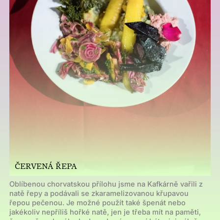
ČERVENÁ ŘEPA
Oblíbenou chorvatskou přílohu jsme na Kafkárně vařili z
natě řepy a podávali se zkaramelizovanou křupavou
řepou pečenou. Je možné použít také špenát nebo
jakékoliv nepříliš hořké natě, jen je třeba mít na paměti,