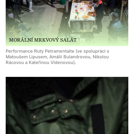
MORÁLNÍ MRKVOVÝ SALÁT
Performance Ruty Petramentaite (ve spolupráci s
Matoušem Lipusem, Amálií Bulandrovou, Nikolou
Rácovou a Kateřinou Vídenovou).