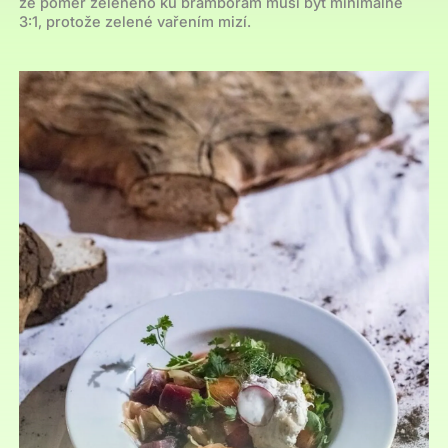
že poměr zeleného ku bramborám musí být minimálně
3:1, protože zelené vařením mizí.