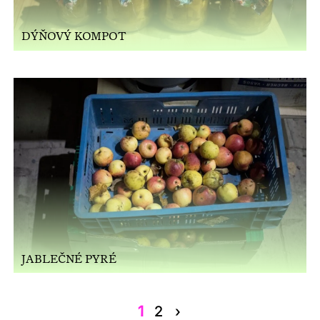
DÝŇOVÝ KOMPOT
JABLEČNÉ PYRÉ
1
2
›